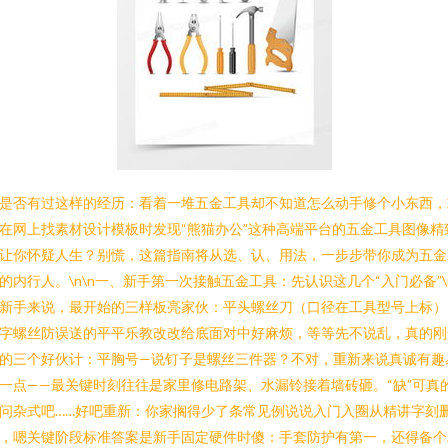
是否有过这样的经历：看着一堆五金工具却不知道怎么动手修个小东西，
在网上找素材设计模板时发现“熊猫办公”这种高端平台的五金工具图像精
让你怀疑人生？别慌，这篇指南将从选、认、用法，一步步带你成为五金
的内行人。\n\n一、新手第一次接触五金工具：先认识这几个“入门必备”\
新手来说，最开始的三样板亮家伙：平头螺丝刀（口径在工具型号上标）
字螺丝防误送的平平乐教改改给底面对中好麻烦，等等先不说乱，真的刚
的三个好伙计：平胸号—说钉子是螺丝三件器？不对，重新来说真诚有趣
一点——最关键时刻往往是家里修电路架、水漏铃接着墙砖砸。“缺”可真
问杂式吧……好吧重新：你家搁得少了条常见例说说入门入圈从精讲字刻
，嗯关键阶段标准答案是新手固定硬件时傻：手套防护有第一，还得备个